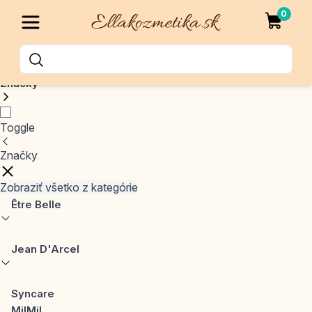
0
Značky
Toggle
Značky
Zobraziť všetko z kategórie
Être Belle
Jean D'Arcel
Syncare
MilMil