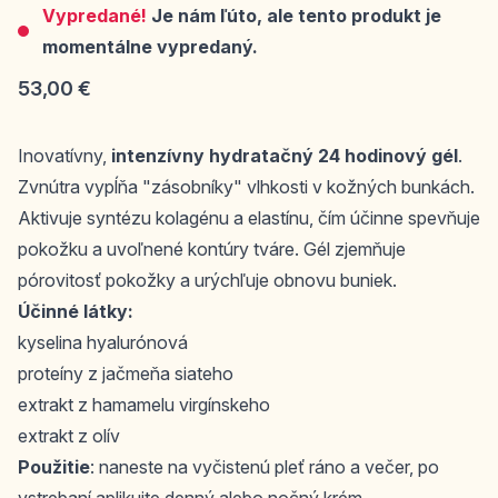
Vypredané!
Je nám ľúto, ale tento produkt je
momentálne vypredaný.
53,00 €
Inovatívny,
intenzívny hydratačný 24 hodinový gél
.
Zvnútra vypĺňa "zásobníky" vlhkosti v kožných bunkách.
Aktivuje syntézu kolagénu a elastínu, čím účinne spevňuje
pokožku a uvoľnené kontúry tváre. Gél zjemňuje
pórovitosť pokožky a urýchľuje obnovu buniek.
Účinné látky:
kyselina hyalurónová
proteíny z jačmeňa siateho
extrakt z hamamelu virgínskeho
extrakt z olív
Použitie
: naneste na vyčistenú pleť ráno a večer, po