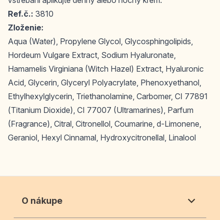
vstrebaní aplikujte denný alebo nočný krém.
Ref.č.:
3810
Zloženie:
Aqua (Water), Propylene Glycol, Glycosphingolipids,
Hordeum Vulgare Extract, Sodium Hyaluronate,
Hamamelis Virginiana (Witch Hazel) Extract, Hyaluronic
Acid, Glycerin, Glyceryl Polyacrylate, Phenoxyethanol,
Ethylhexylglycerin, Triethanolamine, Carbomer, CI 77891
(Titanium Dioxide), CI 77007 (Ultramarines), Parfum
(Fragrance), Citral, Citronellol, Coumarine, d-Limonene,
Geraniol, Hexyl Cinnamal, Hydroxycitronellal, Linalool
O nákupe