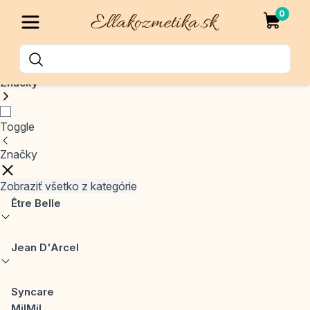
0
Značky
Toggle
Značky
Zobraziť všetko z kategórie
Être Belle
Jean D'Arcel
Syncare
MilMil