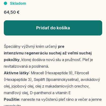
Skladom
64,50 €
Pridať do košíka
Špeciálny výživný krém určený
pre
intenzívnu regeneráciu suchej až veľmi suchej
pokožky
, ktorej dodáva novú silu a pružnosť. Pleť je
revitalizovaná a posilnená.
Aktívne látky
: Miracell (Hexapeptide 9), Fibrocell
(Hexapeptide 3), Sepilift (lipoaminokyselina), avokádový
olej, jojobový olej, olej z makadamiových orechov,
mandľový olej, D-panthenol a vitamín E
Použitie:
naneste na vyčistenú pleť ráno a večer a jemne